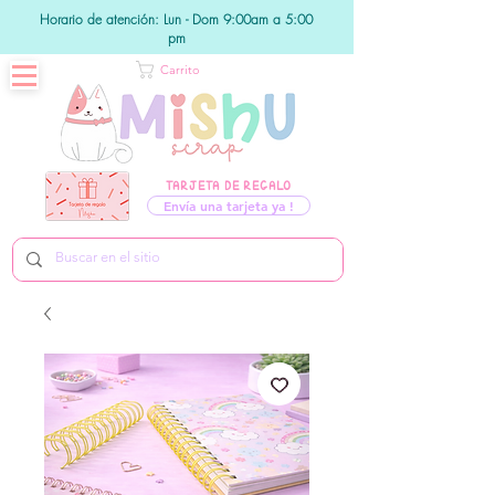
Horario de atención: Lun - Dom 9:00am a 5:00
pm
Carrito
TARJETA DE REGALO
Envía una tarjeta ya !