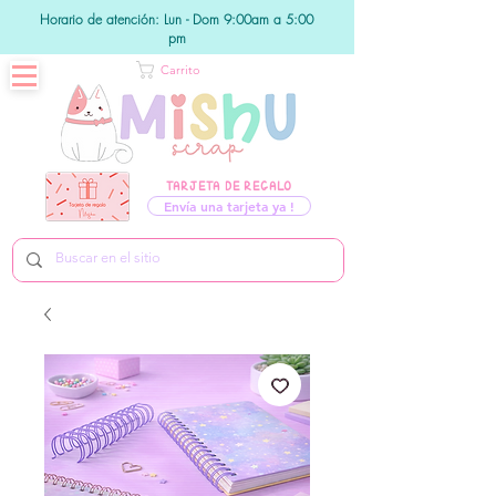
Horario de atención: Lun - Dom 9:00am a 5:00
pm
Carrito
TARJETA DE REGALO
Envía una tarjeta ya !