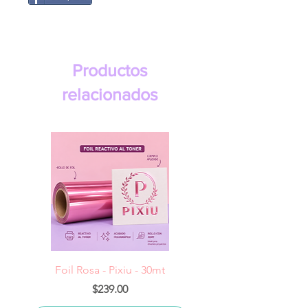
Productos
relacionados
Foil Rosa - Pixiu - 30mt
Foil Cereza- Pixiu -
Precio
$239.00