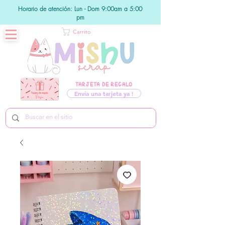
Horario de atención: Lun - Dom 9:00am a 5:00
pm
Carrito
TARJETA DE REGALO
Envía una tarjeta ya !