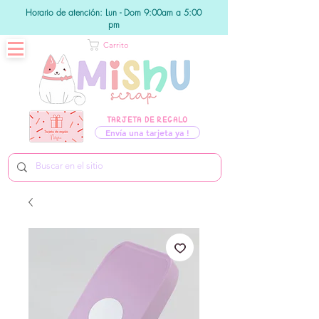
Horario de atención: Lun - Dom 9:00am a 5:00
pm
Carrito
TARJETA DE REGALO
Envía una tarjeta ya !