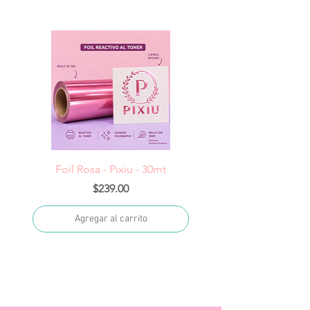
Foil Rosa - Pixiu - 30mt
Foil Cereza- Pixiu -
Precio
$239.00
Agregar al carrito