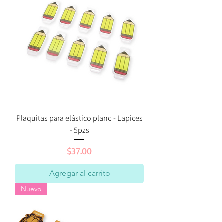
Plaquitas para elástico plano - Lapices
- 5pzs
Precio
$37.00
Agregar al carrito
Nuevo