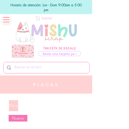
Horario de atención: Lun - Dom 9:00am a 5:00
pm
Carrito
TARJETA DE REGALO
Envía una tarjeta ya !
PLACAS
Filtro
Nuevo