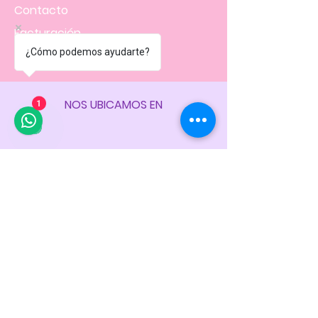
Contacto
Facturación
¿Cómo podemos ayudarte?
Políticas
de la tienda
NOS UBICAMOS EN
1