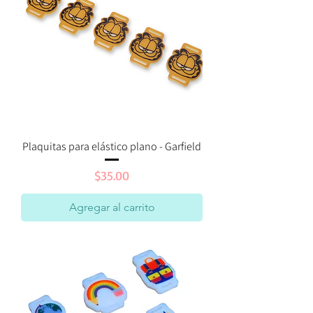
Plaquitas para elástico plano - Garfield
Precio
$35.00
Agregar al carrito