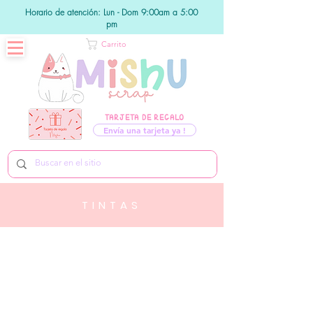
Horario de atención: Lun - Dom 9:00am a 5:00
pm
Carrito
TARJETA DE REGALO
Envía una tarjeta ya !
TINTAS