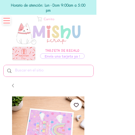
Horario de atención: Lun - Dom 9:00am a 5:00
pm
Carrito
TARJETA DE REGALO
Envía una tarjeta ya !