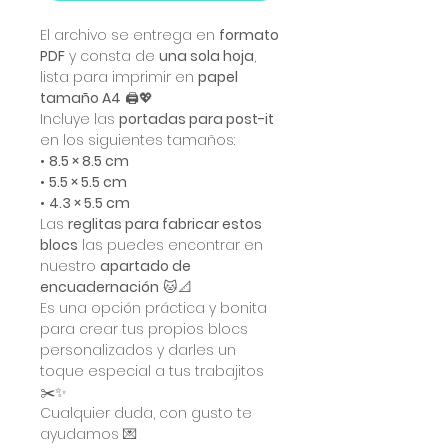
El archivo se entrega en
formato
PDF
y consta de
una sola hoja
,
lista para imprimir en
papel
tamaño A4
🖨️💖
Incluye las
portadas para post-it
en los siguientes tamaños:
•
8.5 × 8.5 cm
•
5.5 × 5.5 cm
•
4.3 × 5.5 cm
Las
reglitas para fabricar estos
blocs
las puedes encontrar en
nuestro
apartado de
encuadernación
🐱📐
Es una opción práctica y bonita
para crear tus propios blocs
personalizados y darles un
toque especial a tus trabajitos
✂️✨
Cualquier duda, con gusto te
ayudamos 💌