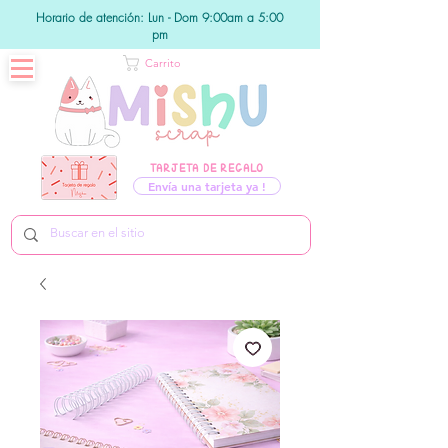
Horario de atención: Lun - Dom 9:00am a 5:00
pm
Carrito
TARJETA DE REGALO
Envía una tarjeta ya !