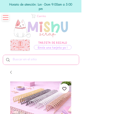
Horario de atención: Lun - Dom 9:00am a 5:00
pm
Carrito
TARJETA DE REGALO
Envía una tarjeta ya !