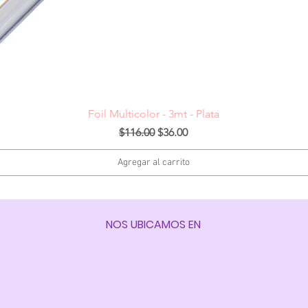
Vista rápida
Foil Multicolor - 3mt - Plata
Precio
Precio de oferta
$116.00
$36.00
Agregar al carrito
NOS UBICAMOS EN