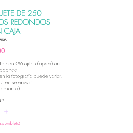
UETE DE 250
LLOS REDONDOS
 CAJA
3508
Precio
00
to con 250 ojillos (aprox) en
redonda
 en la fotografía puede variar.
lores se envian
riamente)
d
*
isponible(s)