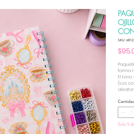
PAQ
OJI
CON
SKU: 6812
$95.
Paqueti
forma 
El tono
(Los co
aleato
Cantida
Solo 5 d