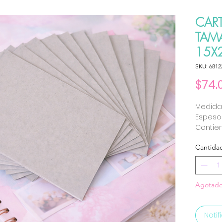
CAR
TAM
15X2
SKU: 6812
$74.
Medida
Espesor
Contien
Cantida
Agotad
Notif