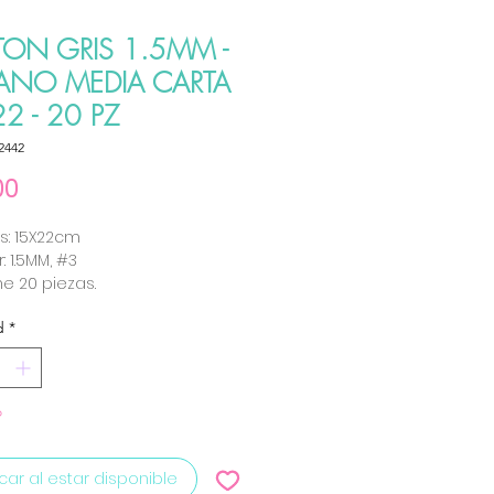
TON GRIS 1.5MM -
ANO MEDIA CARTA
2 - 20 PZ
2442
Precio
00
s: 15X22cm
: 1.5MM, #3
e 20 piezas.
d
*
o
icar al estar disponible