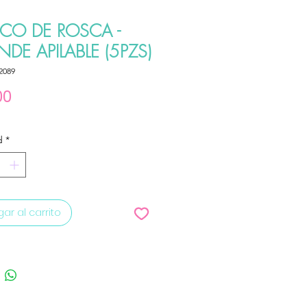
SCO DE ROSCA -
DE APILABLE (5PZS)
2089
Precio
00
d
*
ar al carrito