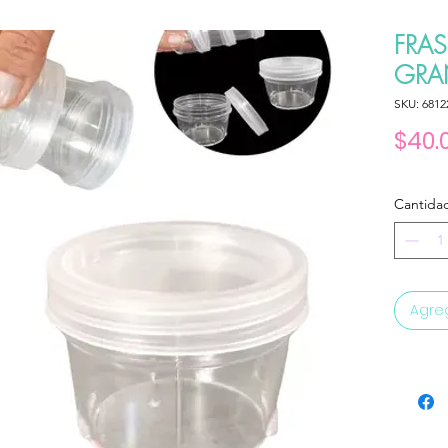
FRA
GRAN
SKU: 6812
$40.
Cantida
Agreg