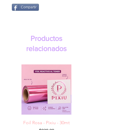
Compartir
Productos
relacionados
Foil Rosa - Pixiu - 30mt
Foil Cereza- Pixiu -