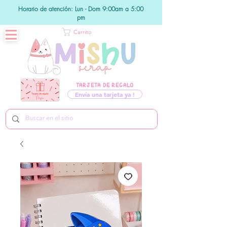
Horario de atención: Lun - Dom 9:00am a 5:00
pm
Carrito
TARJETA DE REGALO
Envía una tarjeta ya !