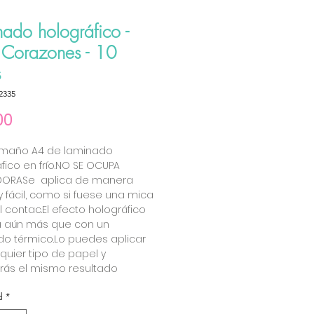
nado holográfico -
- Corazones - 10
s
2335
Precio
00
amaño A4 de laminado 
fico en frío.NO SE OCUPA 
DORASe  aplica de manera 
y fácil, como si fuese una mica 
 contac.El efecto holográfico 
a aún más que con un 
o térmico.Lo puedes aplicar 
quier tipo de papel y 
rás el mismo resultado
d
*