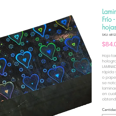
Lami
Frío 
hoja
SKU: 6812
$84.
Hoja t
hologra
LAMINA
rápida 
o papel
se not
laminad
en cual
obtend
Cantida