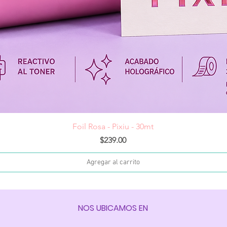
Vista rápida
Foil Rosa - Pixiu - 30mt
Precio
$239.00
Agregar al carrito
NOS UBICAMOS EN