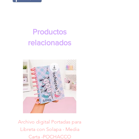
Productos
relacionados
Archivo digital Portadas para
Archivo digital Portad
Libreta con Solapa - Media
Libreta con Solapa -
Carta -POCHACCO