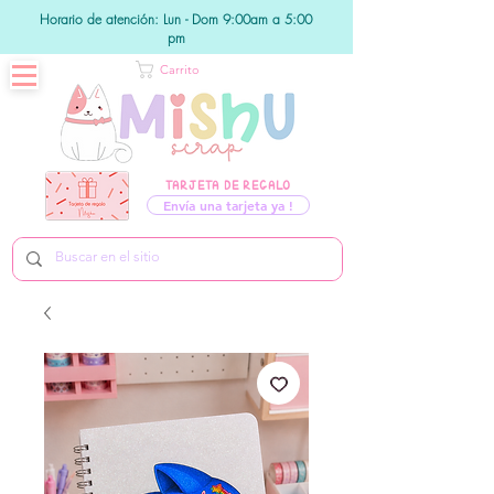
Horario de atención: Lun - Dom 9:00am a 5:00
pm
Carrito
TARJETA DE REGALO
Envía una tarjeta ya !