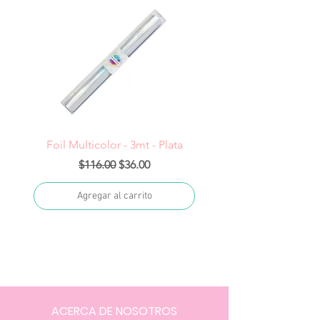
Foil Multicolor - 3mt - Plata
Precio
Precio de oferta
$116.00
$36.00
Agregar al carrito
ACERCA DE NOSOTROS