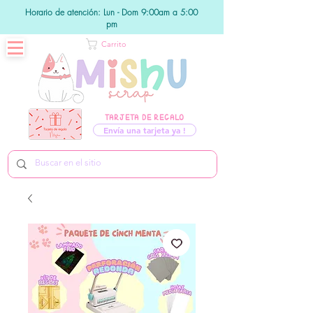
Horario de atención: Lun - Dom 9:00am a 5:00
pm
Carrito
TARJETA DE REGALO
Envía una tarjeta ya !