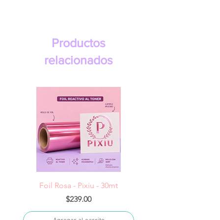
Productos
relacionados
Foil Rosa - Pixiu - 30mt
Foil Cereza- Pixiu -
Precio
$239.00