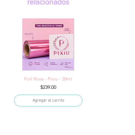
relacionados
Foil Rosa - Pixiu - 30mt
Foil Cereza- Pixiu -
Precio
$239.00
Agregar al carrito