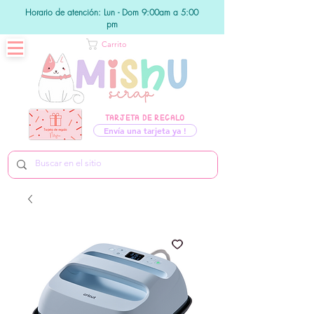
Horario de atención: Lun - Dom 9:00am a 5:00
pm
Carrito
TARJETA DE REGALO
Envía una tarjeta ya !