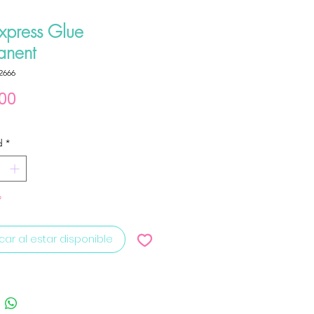
Express Glue
anent
2666
Precio
.00
d
*
o
icar al estar disponible