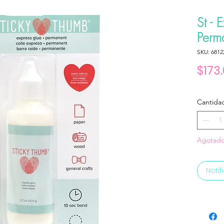
St - 
Perm
SKU: 6812
$173
Cantida
Agotad
Notif