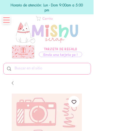
Horario de atención: Lun - Dom 9:00am a 5:00
pm
Carrito
TARJETA DE REGALO
Envía una tarjeta ya !