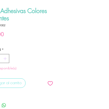
 Adhesivas Colores
ntes
1002
Precio
00
d
*
isponible(s)
ar al carrito