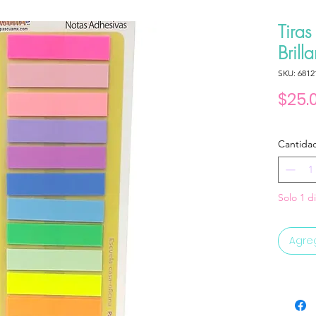
Tiras
Brilla
SKU: 6812
$25.
Cantida
Solo 1 d
Agreg