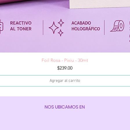
Vista rápida
Foil Rosa - Pixiu - 30mt
Precio
$239.00
Agregar al carrito
NOS UBICAMOS EN