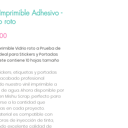
 Imprimible Adhesivo -
o roto
Precio
.00
primible Vidrio roto a Prueba de
Ideal para Stickers y Portadas
ete contiene 10 hojas tamaño
ickers, etiquetas y portadas
 acabado profesional
ndo nuestro vinil imprimible a
 de agua. Ahora disponible por
n Mishu Scrap, perfecto para
rse a la cantidad que
tas en cada proyecto.
terial es compatible con
ras de inyección de tinta,
ndo excelente calidad de