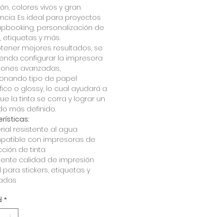
ón, colores vivos y gran
cia. Es ideal para proyectos
pbooking, personalización de
s, etiquetas y más.
tener mejores resultados, se
enda configurar la impresora
iones avanzadas,
ionando tipo de papel
fico o glossy, lo cual ayudará a
que la tinta se corra y lograr un
o más definido.
rísticas:
rial resistente al agua
atible con impresoras de
cción de tinta
lente calidad de impresión
l para stickers, etiquetas y
adas
d
*