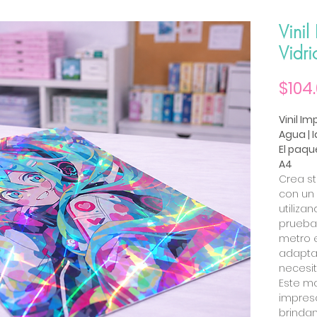
Vinil
Vidri
$104
Vinil Im
Agua | 
El paqu
A4
Crea st
con un
utiliza
prueba
metro e
adapta
necesi
Este ma
impreso
brinda