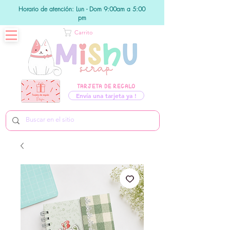
Horario de atención: Lun - Dom 9:00am a 5:00
pm
Carrito
TARJETA DE REGALO
Envía una tarjeta ya !