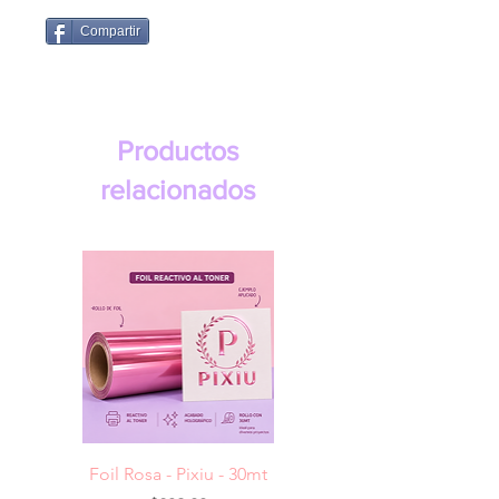
Compartir
Productos
relacionados
Foil Rosa - Pixiu - 30mt
Foil Cereza- Pixiu -