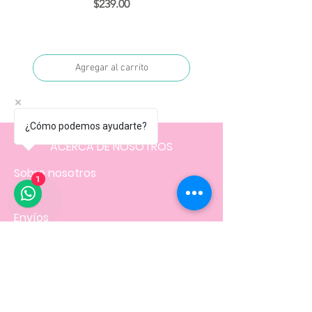
Precio
$239.00
Agregar al carrito
¿Cómo podemos ayudarte?
ACERCA DE NOSOTROS
Sobre nosotros
1
FAQ
Envíos
Contacto
Facturación
Políticas
de la tienda