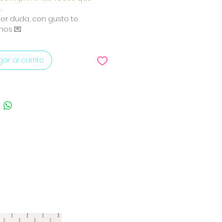
.
er duda, con gusto te
os 💌
ar al carrito