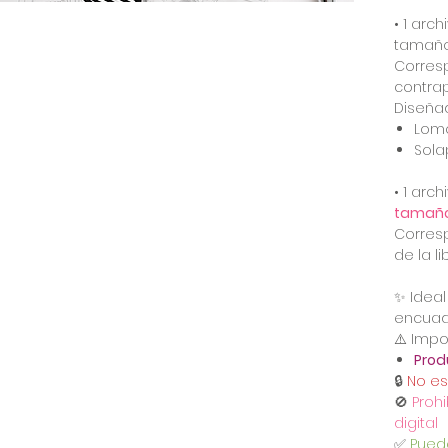
• 1 arc
tamañ
Corres
contra
Diseña
Lomo
Sola
• 1 arc
tamaño
Corres
de la li
✨ Idea
encuad
⚠️ Impo
Prod
🔒
No es
🚫
Prohi
digital
✅
Pued