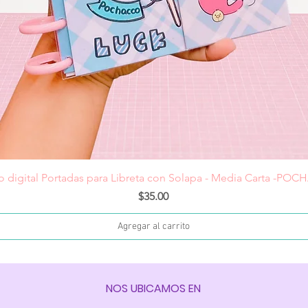
Vista rápida
o digital Portadas para Libreta con Solapa - Media Carta -PO
Precio
$35.00
Agregar al carrito
NOS UBICAMOS EN