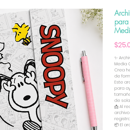
Archi
para 
Medi
$25.
✨ Archi
Media 
Crea h
de form
Este ar
para ay
tamaño
de sola
📩 Al r
archivo
registr
📦 El a