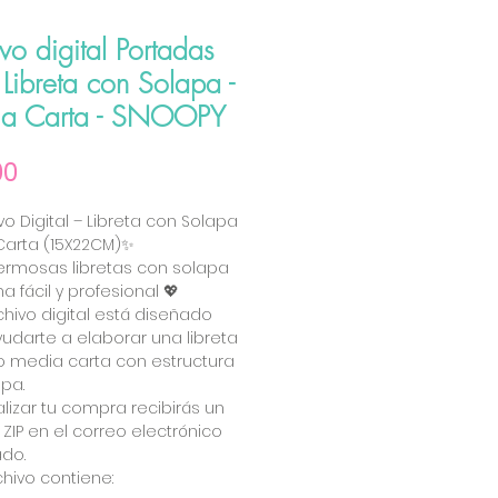
vo digital Portadas
Libreta con Solapa -
a Carta - SNOOPY
Precio
00
vo Digital – Libreta con Solapa
Carta (15X22CM)✨
ermosas libretas con solapa
a fácil y profesional 💖
chivo digital está diseñado
udarte a elaborar una libreta
 media carta con estructura
pa.
ealizar tu compra recibirás un
 ZIP en el correo electrónico
ado.
rchivo contiene: