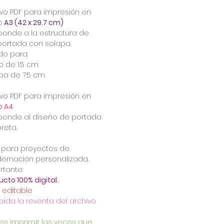
hivo PDF para impresión en
o
A3 (42 x 29.7 cm)
ponde a la estructura de
portada con solapa.
do para:
 de 1.5 cm
pa de 7.5 cm
hivo PDF para impresión en
 A4
ponde al diseño de portada
breta.
l para proyectos de
ernación personalizada.
rtante:
ucto 100% digital.
 editable
bida la reventa del archivo
es imprimir las veces que