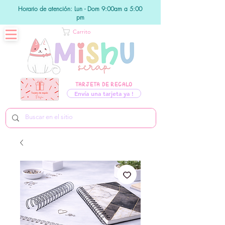
Horario de atención: Lun - Dom 9:00am a 5:00
pm
Carrito
TARJETA DE REGALO
Envía una tarjeta ya !