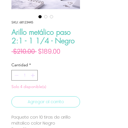
SKU: 68123445
Arillo metálico paso
2:1 - 1 1/4 - Negro
Precio
Precio de oferta
 $210.00 
$189.00
Cantidad
*
Solo 4 disponible(s)
Agregar al carrito
Paquete con 10 tiras de arillo
métalico color Negro