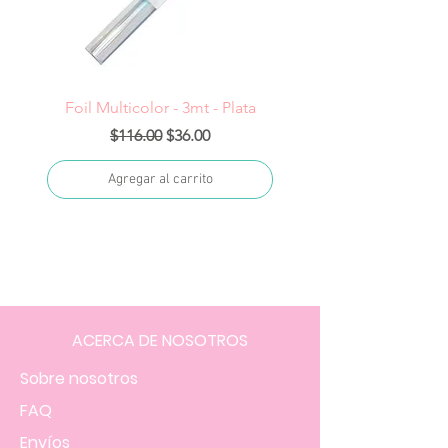
Foil Multicolor - 3mt - Plata
Precio
Precio de oferta
$116.00
$36.00
Agregar al carrito
ACERCA DE NOSOTROS
Sobre nosotros
FAQ
Envíos