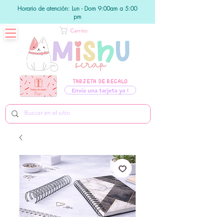
Horario de atención: Lun - Dom 9:00am a 5:00
pm
Carrito
TARJETA DE REGALO
Envía una tarjeta ya !