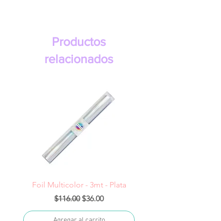
Productos
relacionados
Foil Multicolor - 3mt - Plata
Precio
Precio de oferta
$116.00
$36.00
Agregar al carrito