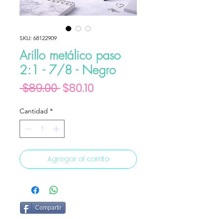
SKU: 68122909
Arillo metálico paso
2:1 - 7/8 - Negro
Precio
Precio de oferta
 $89.00 
$80.10
Cantidad
*
Agregar al carrito
Compartir