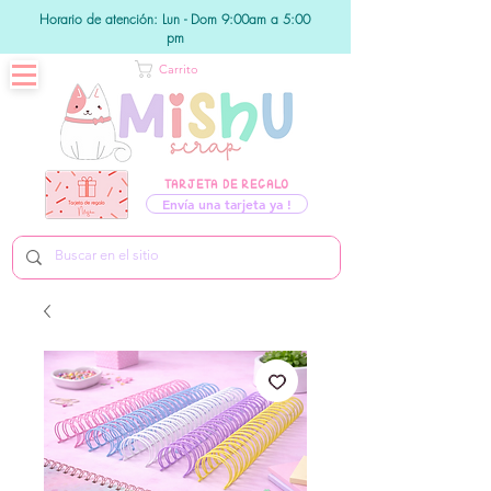
Horario de atención: Lun - Dom 9:00am a 5:00
pm
Carrito
TARJETA DE REGALO
Envía una tarjeta ya !