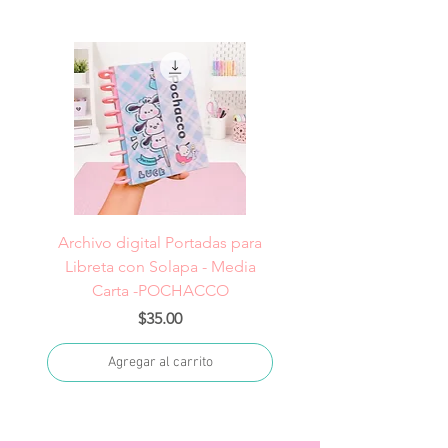
Archivo digital Portadas para
Archivo digital Portad
Libreta con Solapa - Media
Libreta con Solapa -
Carta -POCHACCO
Precio
$35.00
Agregar al carrito