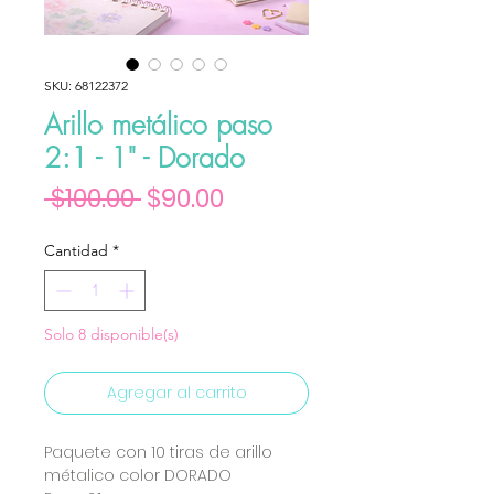
SKU: 68122372
Arillo metálico paso
2:1 - 1" - Dorado
Precio
Precio de oferta
 $100.00 
$90.00
Cantidad
*
Solo 8 disponible(s)
Agregar al carrito
Paquete con 10 tiras de arillo
métalico color DORADO