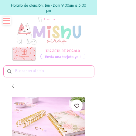
Horario de atención: Lun - Dom 9:00am a 5:00
pm
Carrito
TARJETA DE REGALO
Envía una tarjeta ya !