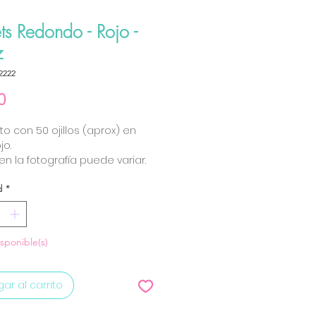
ts Redondo - Rojo -
z
2222
Precio
0
to con 50 ojillos (aprox) en
jo.
 en la fotografía puede variar.
d
*
isponible(s)
ar al carrito