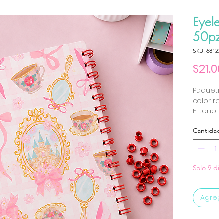
Eyele
50p
SKU: 6812
$21.0
Paqueti
color ro
El tono
Cantida
Solo 9 d
Agreg