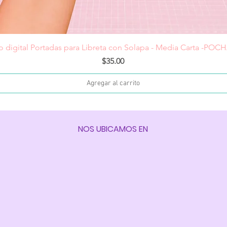
Vista rápida
o digital Portadas para Libreta con Solapa - Media Carta -PO
Precio
$35.00
Agregar al carrito
NOS UBICAMOS EN