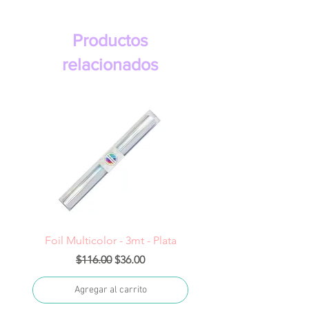
Productos
relacionados
Foil Multicolor - 3mt - Plata
Precio
Precio de oferta
$116.00
$36.00
Agregar al carrito