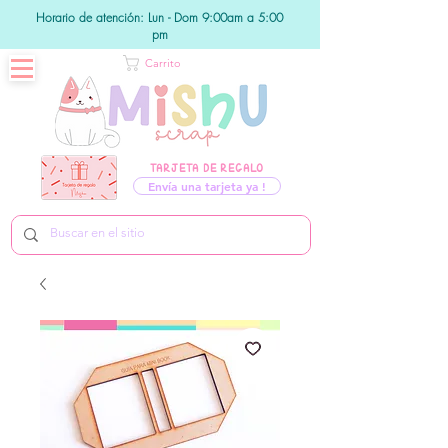
Horario de atención: Lun - Dom 9:00am a 5:00
pm
Carrito
TARJETA DE REGALO
Envía una tarjeta ya !