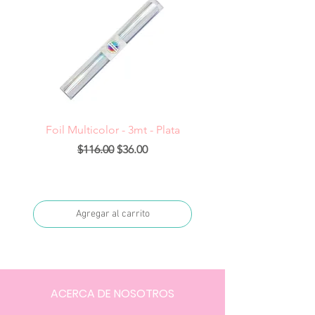
Foil Multicolor - 3mt - Plata
Precio
Precio de oferta
$116.00
$36.00
Agregar al carrito
ACERCA DE NOSOTROS