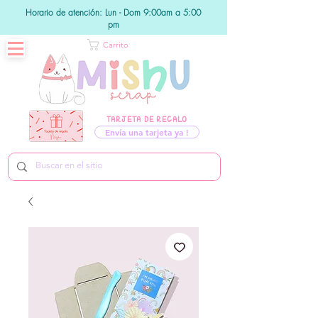
Horario de atención: Lun - Dom 9:00am a 5:00
pm
Carrito
TARJETA DE REGALO
Envía una tarjeta ya !