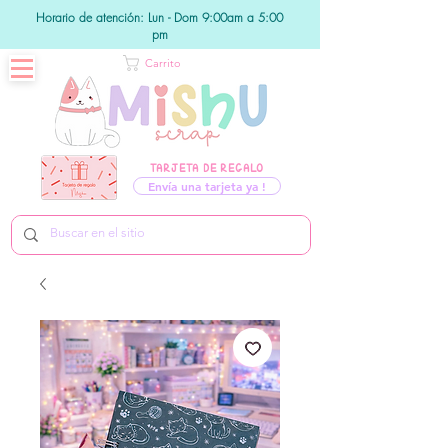
Horario de atención: Lun - Dom 9:00am a 5:00
pm
Carrito
TARJETA DE REGALO
Envía una tarjeta ya !