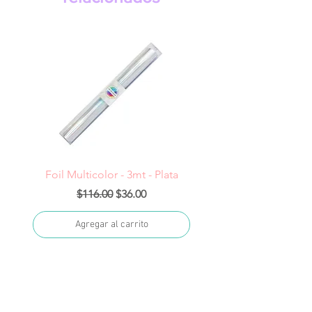
Foil Multicolor - 3mt - Plata
Precio
Precio de oferta
$116.00
$36.00
Agregar al carrito