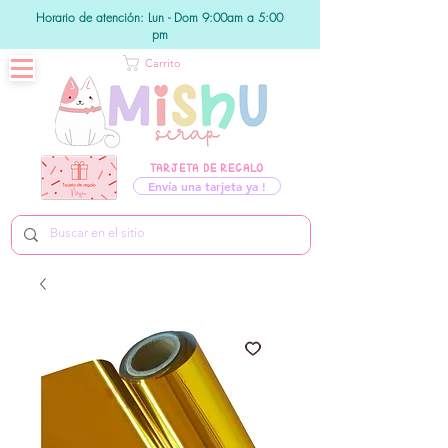
Horario de atención: Lun - Dom 9:00am a 5:00
pm
Carrito
TARJETA DE REGALO
Envía una tarjeta ya !