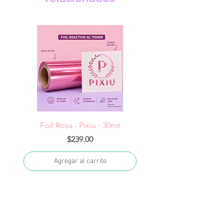
Foil Rosa - Pixiu - 30mt
Foil Cereza- Pixiu -
Precio
$239.00
Agregar al carrito