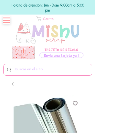
Horario de atención: Lun - Dom 9:00am a 5:00
pm
Carrito
TARJETA DE REGALO
Envía una tarjeta ya !