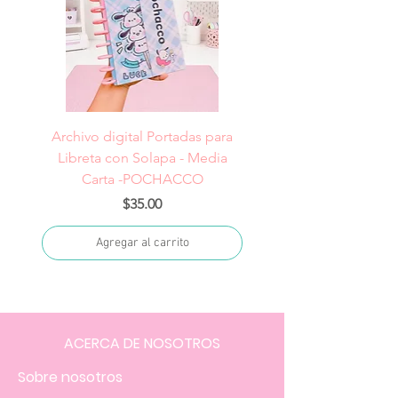
Archivo digital Portadas para
Archivo digital Portad
Libreta con Solapa - Media
Libreta con Solapa -
Carta -POCHACCO
Precio
$35.00
Agregar al carrito
ACERCA DE NOSOTROS
Sobre nosotros