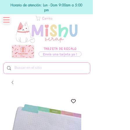
Horario de atención: Lun - Dom 9:00am a 5:00
pm
Carrito
TARJETA DE REGALO
Envía una tarjeta ya !