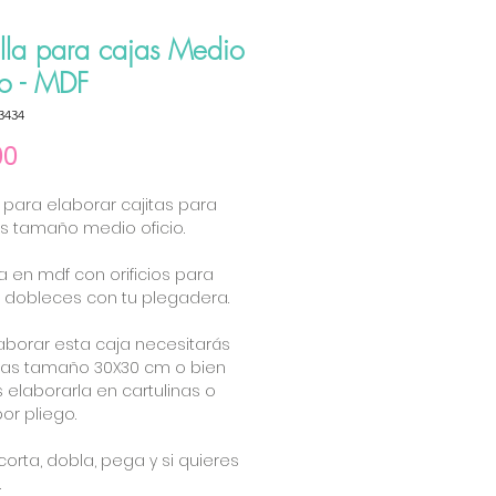
illa para cajas Medio
io - MDF
3434
Precio
00
la para elaborar cajitas para
tas tamaño medio oficio.
 en mdf con orificios para
 dobleces con tu plegadera.
aborar esta caja necesitarás
jas tamaño 30X30 cm o bien
elaborarla en cartulinas o
or pliego.
corta, dobla, pega y si quieres
.