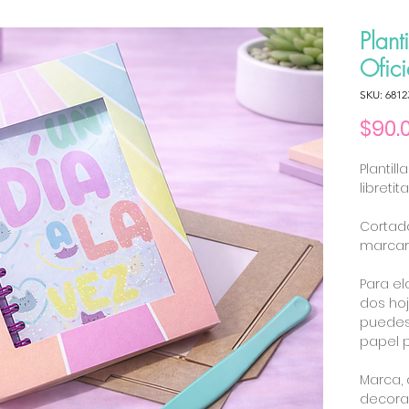
Plant
Ofic
SKU: 6812
$90.
Plantil
libreti
Cortada
marcar
Para el
dos ho
puedes 
papel p
Marca, 
decora