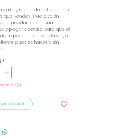
rma muy mona de entregar las
tas que vendes. Trae opción
ue le puedas hacer una
ta y pegar acetato para que el
de tu portada se pueda ver, o
refieres, puedes hacerla sin
ta.
d
*
isponible(s)
ar al carrito