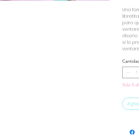
Una fo
libreti
para q
ventani
diseño 
si lo p
ventani
Cantida
Solo 5 d
Agreg