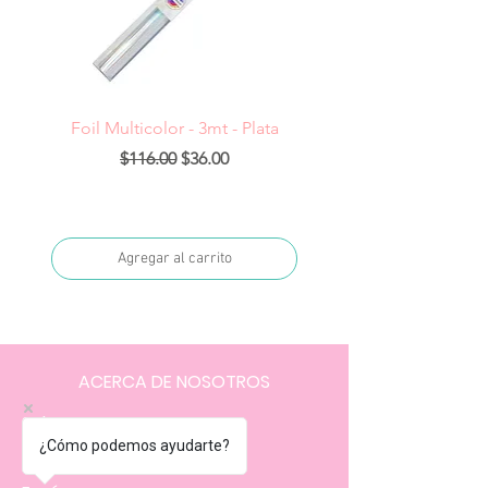
Foil Multicolor - 3mt - Plata
Precio
Precio de oferta
$116.00
$36.00
Agregar al carrito
ACERCA DE NOSOTROS
Sobre nosotros
¿Cómo podemos ayudarte?
FAQ