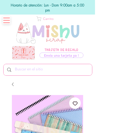
Horario de atención: Lun - Dom 9:00am a 5:00
pm
Carrito
TARJETA DE REGALO
Envía una tarjeta ya !