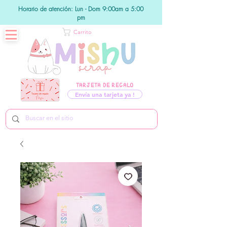
Horario de atención: Lun - Dom 9:00am a 5:00
pm
Carrito
TARJETA DE REGALO
Envía una tarjeta ya !