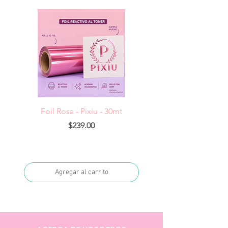
Foil Rosa - Pixiu - 30mt
Foil Cereza- Pixiu -
Precio
$239.00
Agregar al carrito