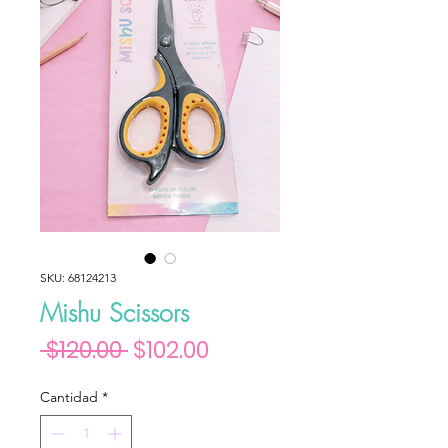
SKU: 68124213
Mishu Scissors
Precio
Precio de oferta
 $120.00 
$102.00
Cantidad
*