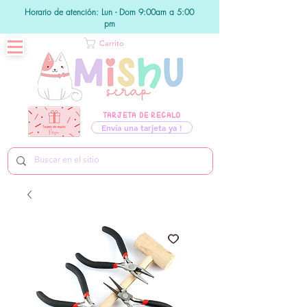
Horario de atención: Lun - Dom 9:00am a 5:00
pm
Carrito
TARJETA DE REGALO
Envía una tarjeta ya !