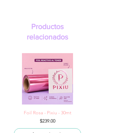
Productos
relacionados
Foil Rosa - Pixiu - 30mt
Foil Cereza- Pixiu -
Precio
$239.00