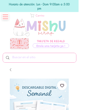
Horario de atención: Lun - Dom 9:00am a 5:00
pm
Carrito
TARJETA DE REGALO
Envía una tarjeta ya !