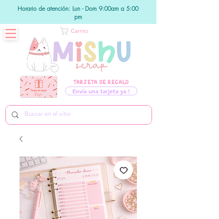
Horario de atención: Lun - Dom 9:00am a 5:00
pm
Carrito
TARJETA DE REGALO
Envía una tarjeta ya !