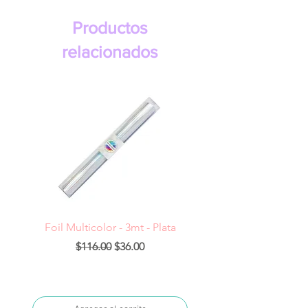
Productos
relacionados
Foil Multicolor - 3mt - Plata
Precio
Precio de oferta
$116.00
$36.00