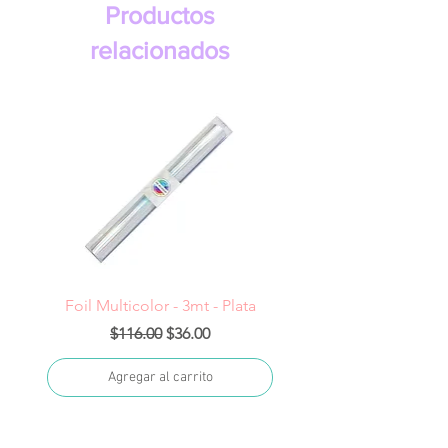
Productos
relacionados
Foil Multicolor - 3mt - Plata
Precio
Precio de oferta
$116.00
$36.00
Agregar al carrito