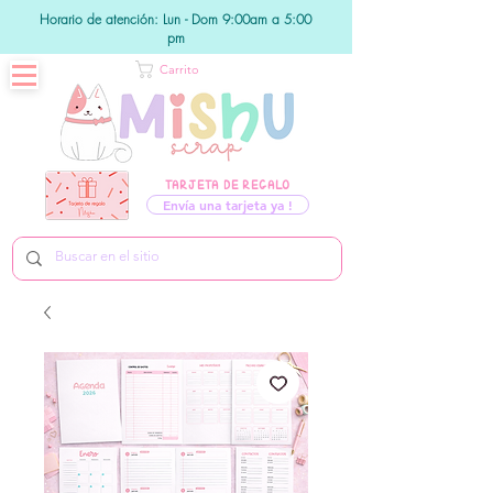
Horario de atención: Lun - Dom 9:00am a 5:00
pm
Carrito
TARJETA DE REGALO
Envía una tarjeta ya !