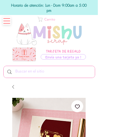
Horario de atención: Lun - Dom 9:00am a 5:00
pm
Carrito
TARJETA DE REGALO
Envía una tarjeta ya !