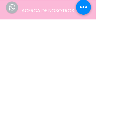
ACERCA DE NOSOTROS
Sobre nosotros
FAQ
Envíos
Contacto
Facturación
Políticas
de la tienda
NOS UBICAMOS EN