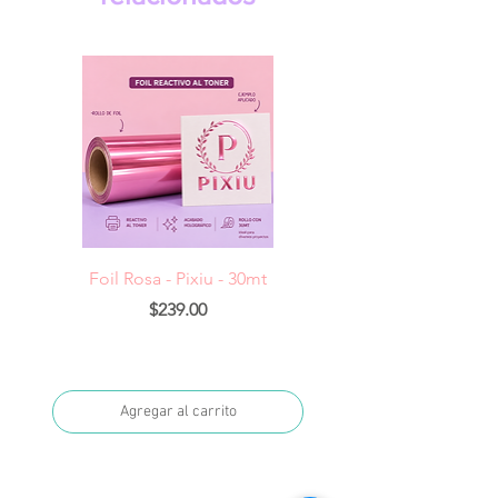
Foil Rosa - Pixiu - 30mt
Foil Cereza- Pixiu -
Precio
$239.00
Agregar al carrito