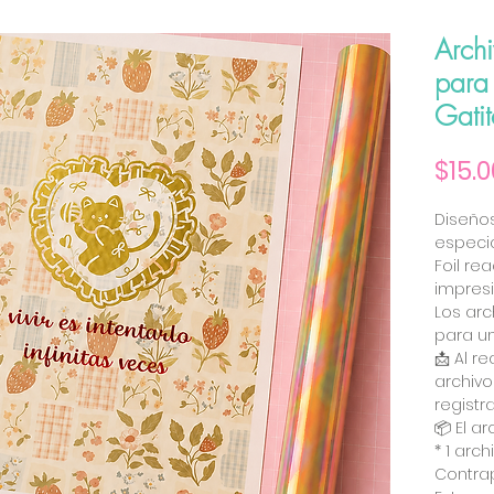
Archi
para 
Gati
$15.0
Diseños
especi
Foil re
impresi
Los arc
para un
📩 Al r
archivo
registr
📦 El a
* 1 arc
Contra