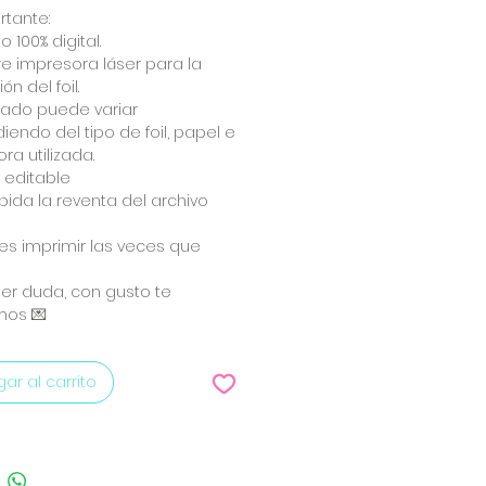
rtante:
 100% digital.
e impresora láser para la
ón del foil.
ltado puede variar
endo del tipo de foil, papel e
ra utilizada.
s editable
ibida la reventa del archivo
s imprimir las veces que
s
er duda, con gusto te
os 💌
ar al carrito