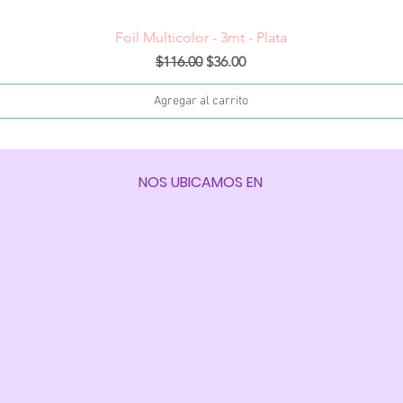
Vista rápida
Foil Multicolor - 3mt - Plata
Precio
Precio de oferta
$116.00
$36.00
Agregar al carrito
NOS UBICAMOS EN