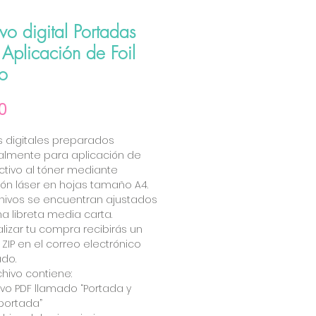
vo digital Portadas
Aplicación de Foil
to
Precio
0
 digitales preparados
almente para aplicación de
activo al tóner mediante
ón láser en hojas tamaño A4.
hivos se encuentran ajustados
a libreta media carta.
ealizar tu compra recibirás un
 ZIP en el correo electrónico
ado.
rchivo contiene:
hivo PDF llamado “Portada y
portada”