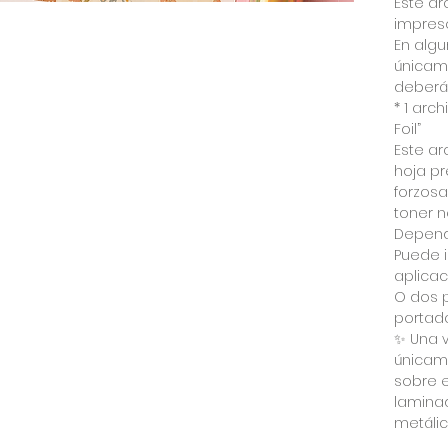
Este ar
impreso
En algu
únicame
deberá 
* 1 arc
Foil”
Este ar
hoja pr
forzos
toner n
Depend
Puede i
aplica
O dos 
portada
✨ Una v
únicame
sobre e
lamina
metálic