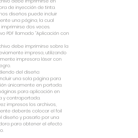
chivo debe imprimirse en
ra de inyección de tinta.
nos diseños puede incluir
nte una página, la cual
imprimirse dos veces.
hivo PDF llamado “Aplicación con
chivo debe imprimirse sobre la
eviamente impresa, utilizando
amente impresora láser con
egro.
iendo del diseño:
ncluir una sola página para
ción únicamente en portada.
páginas para aplicación en
 y contraportada.
ez impresos los archivos,
nte deberás colocar el foil
l diseño y pasarlo por una
dora para obtener el efecto
o.