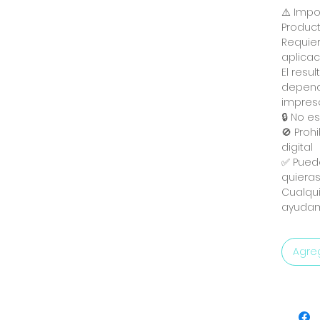
⚠️ Impo
Producto
Requier
aplicaci
El resu
dependi
impreso
🔒 No e
🚫 Proh
digital
✅ Puede
quiera
Cualqui
ayudam
Agreg