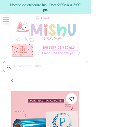
Horario de atención: Lun - Dom 9:00am a 5:00
pm
Carrito
TARJETA DE REGALO
Envía una tarjeta ya !