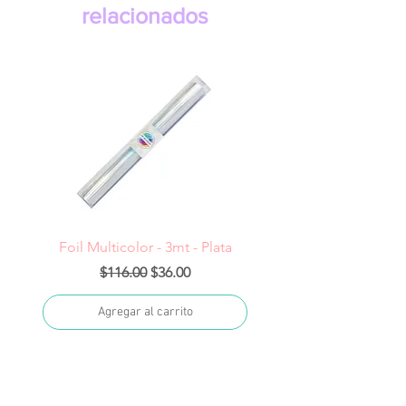
relacionados
Foil Multicolor - 3mt - Plata
Precio
Precio de oferta
$116.00
$36.00
Agregar al carrito