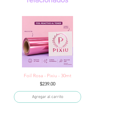
Foil Rosa - Pixiu - 30mt
Foil Cereza- Pixiu -
Precio
$239.00
Agregar al carrito