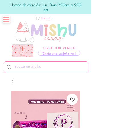
Horario de atención: Lun - Dom 9:00am a 5:00
pm
Carrito
TARJETA DE REGALO
Envía una tarjeta ya !