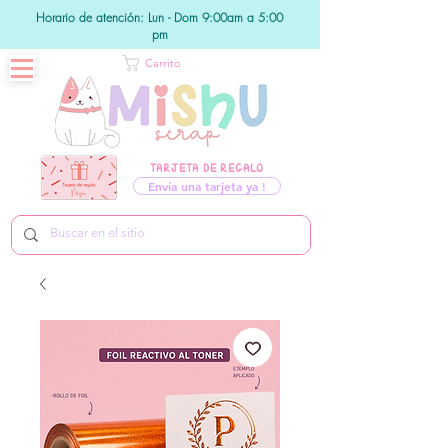
Horario de atención: Lun - Dom 9:00am a 5:00
pm
Carrito
TARJETA DE REGALO
Envía una tarjeta ya !