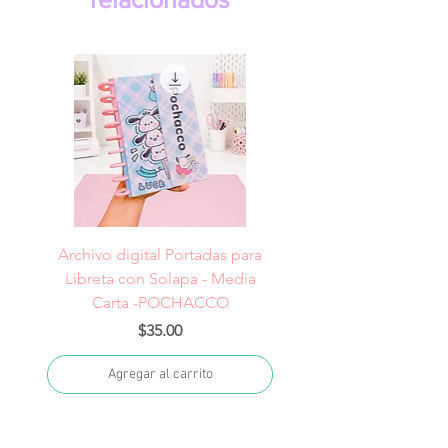
Archivo digital Portadas para
Archivo digital Portad
Libreta con Solapa - Media
Libreta con Solapa -
Carta -POCHACCO
Precio
$35.00
Agregar al carrito