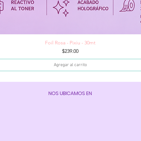
Vista rápida
Foil Rosa - Pixiu - 30mt
Precio
$239.00
Agregar al carrito
NOS UBICAMOS EN