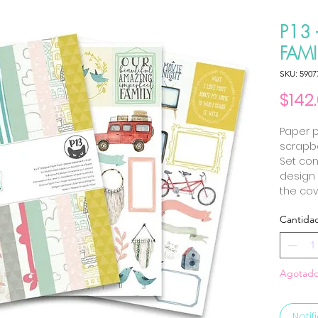
P13 
FAMI
SKU: 5907
$142
Paper 
scrapbo
Set con
design 
the cov
Cantida
Agotad
Notif