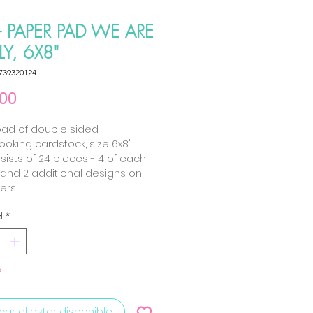
- PAPER PAD WE ARE
LY, 6X8"
739320124
Precio
.00
pad of double sided
oking cardstock, size 6x8".
sists of 24 pieces - 4 of each
and 2 additional designs on
ers
d
*
o
icar al estar disponible