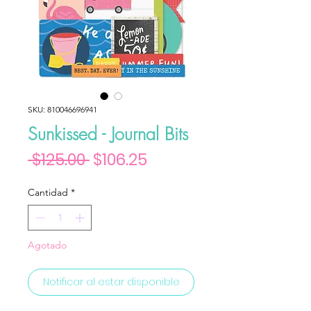
SKU: 810046696941
Sunkissed - Journal Bits
Precio
Precio de oferta
 $125.00 
$106.25
Cantidad
*
Agotado
Notificar al estar disponible