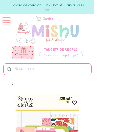
Horario de atención: Lun - Dom 9:00am a 5:00
pm
Carrito
TARJETA DE REGALO
Envía una tarjeta ya !